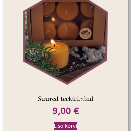
Suured teeküünlad
9,00
€
Lisa korvi