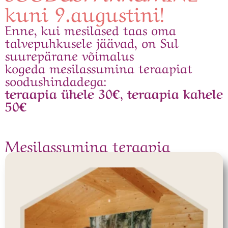
kuni 9.augustini!
Enne, kui mesilased taas oma
talvepuhkusele jäävad, on Sul
suurepärane võimalus
kogeda mesilassumina teraapiat
soodushindadega:
teraapia ühele 30€, teraapia kahele
50€
Mesilassumina teraapia