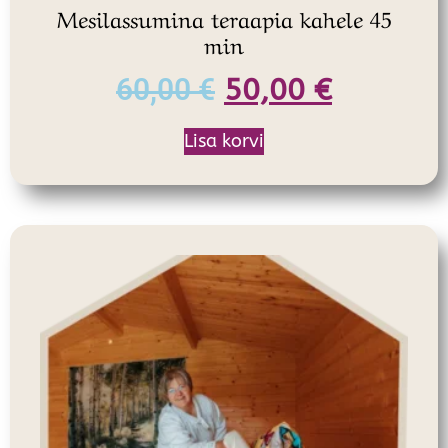
Mesilassumina teraapia kahele 45
min
60,00
€
50,00
€
Lisa korvi