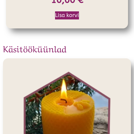
Lisa korvi
Käsitööküünlad