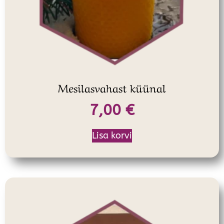
Mesilasvahast küünal
7,00
€
Lisa korvi