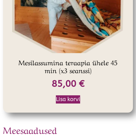
Mesilassumina teraapia ühele 45
min (x3 seanssi)
85,00
€
Lisa korvi
Meesaadused