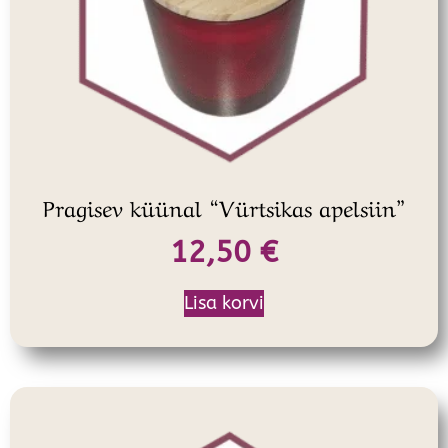
Pragisev küünal “Vürtsikas apelsiin”
12,50
€
Lisa korvi