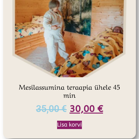
Mesilassumina teraapia ühele 45
min
35,00
€
30,00
€
Lisa korvi